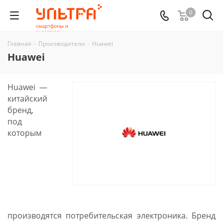
0
Главная
-
Производители
-
Huawei
Huawei
Huawei —
китайский
бренд,
под
которым
производятся потребительская электроника. Бренд