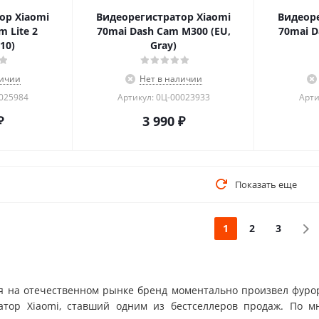
ор Xiaomi
Видеорегистратор Xiaomi
Видеоре
m Lite 2
70mai Dash Cam M300 (EU,
70mai D
10)
Gray)
личии
Нет в наличии
0025984
Артикул: 0Ц-00023933
Арти
₽
3 990
₽
Показать еще
1
2
3
 на отечественном рынке бренд моментально произвел фуро
атор Xiaomi, ставший одним из бестселлеров продаж. По м