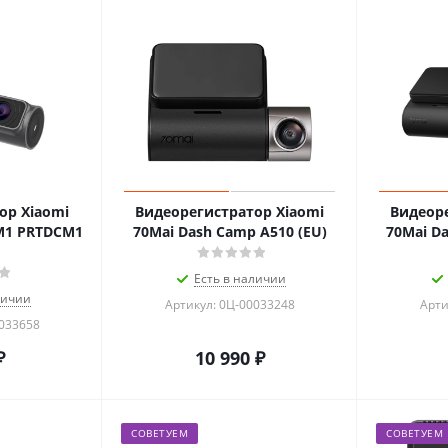
ор Xiaomi
Видеорегистратор Xiaomi
Видеоре
M1 PRTDCM1
70Mai Dash Camp A510 (EU)
70Mai Da
Есть в наличии
личии
Артикул: 0Ц-00033248
Арти
0033658
₽
10 990
₽
СОВЕТУЕМ
СОВЕТУЕМ