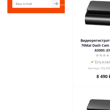
Видеорегистрат
70Mai Dash Cam 
A500S (E
Есть в на
Артикул: 0Ц-0
8 490