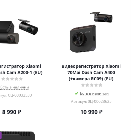
гистратор Xiaomi
Видеорегистратор Xiaomi
sh Cam A200-1 (EU)
70Mai Dash Cam A400
(+камера RC09) (EU)
Есть в наличии
Есть в наличии
кул: 0Ц-00032530
Артикул: 0Ц-00023625
8 990
₽
10 990
₽