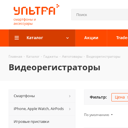
Каталог
Акции
Trade
Главная
-
Каталог
-
Гаджеты
-
Автотовары
-
Видеорегистраторы
Видеорегистраторы
Смартфоны
Фильтр:
Цена
iPhone, Apple Watch, AirPods
По умолчанию
Игровые приставки