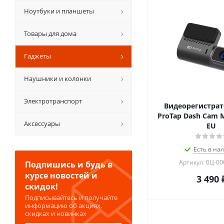
Ноутбуки и планшеты
Товары для дома
Гаджеты
Наушники и колонки
Электротранспорт
Видеорегистрат
ProTap Dash Cam 
Аксессуары
EU
Есть в на
Артикул: 0Ц-0
Подпишись и будь в
курсе новостей и
3 490
скидок!
Подписывайтесь и получайте
информацию об акциях,
скидках и новинках