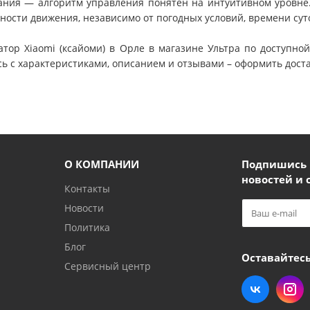
ания — алгоритм управления понятен на интуитивном уровне.
ности движения, независимо от погодных условий, времени сут
атор Xiaomi (ксайоми) в Орле в магазине Ультра по доступно
ь с характеристиками, описанием и отзывами – оформить доста
О КОМПАНИИ
Подпишись и
новостей и 
Контакты
Новости
Политика
Блог
Оставайтесь
Сервисный центр