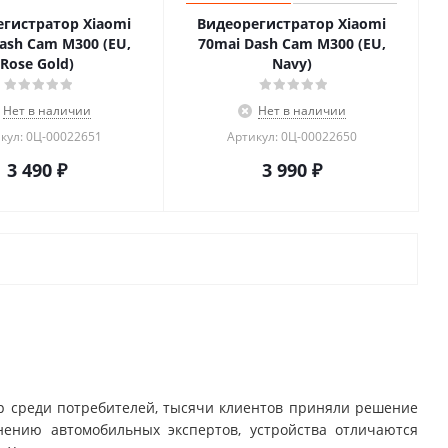
гистратор Xiaomi
Видеорегистратор Xiaomi
ash Cam M300 (EU,
70mai Dash Cam M300 (EU,
Rose Gold)
Navy)
Нет в наличии
Нет в наличии
кул: 0Ц-00022651
Артикул: 0Ц-00022650
3 490
₽
3 990
₽
р среди потребителей, тысячи клиентов приняли решение
нению автомобильных экспертов, устройства отличаются