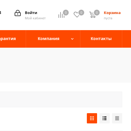
3
Войти
Корзина
0
0
0
0
Мой кабинет
пуста
арантия
Компания
Контакты