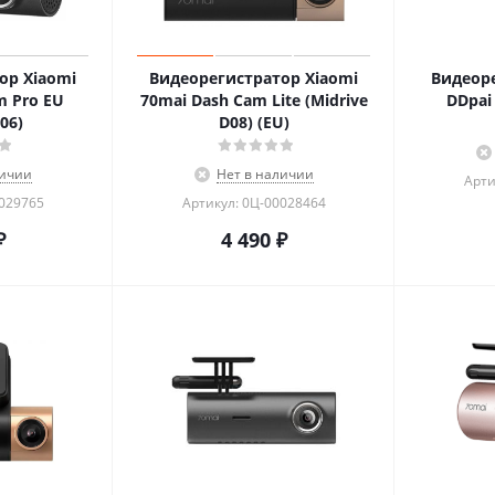
ор Xiaomi
Видеорегистратор Xiaomi
Видеоре
m Pro EU
70mai Dash Cam Lite (Midrive
DDpai
06)
D08) (EU)
личии
Нет в наличии
Арти
0029765
Артикул: 0Ц-00028464
₽
4 490
₽