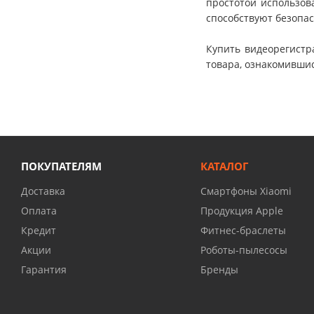
простотой использов
способствуют безопас
Купить видеорегистр
товара, ознакомившис
ПОКУПАТЕЛЯМ
КАТАЛОГ
Доставка
Смартфоны Xiaomi
Оплата
Продукция Apple
Кредит
Фитнес-браслеты
Акции
Роботы-пылесосы
Гарантия
Бренды