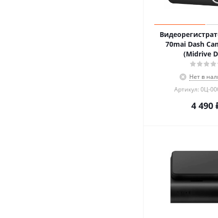
Видеорегистрат
70mai Dash Ca
(Midrive D
Нет в на
Артикул: 0Ц-0
4 490