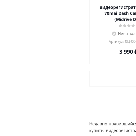
Видеорегистрат
70mai Dash Ca
(Midrive D
Нет в на
Артикул: 0Ц-0
3 990
Недавно появившийся
купить видеорегистр