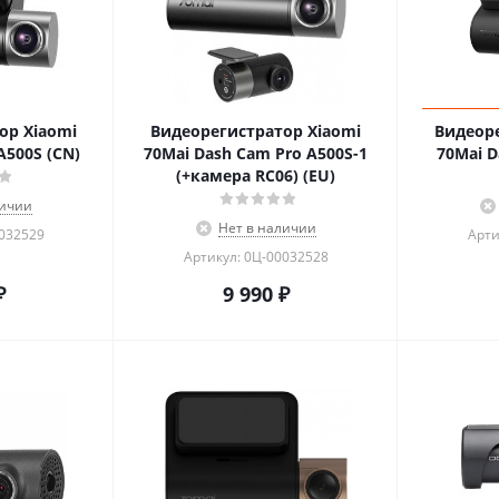
ор Xiaomi
Видеорегистратор Xiaomi
Видеоре
A500S (CN)
70Mai Dash Cam Pro A500S-1
70Mai D
(+камера RC06) (EU)
личии
Нет в наличии
0032529
Арти
Артикул: 0Ц-00032528
₽
9 990
₽