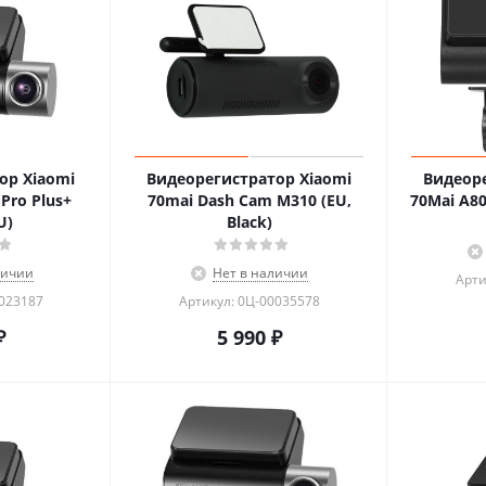
ор Xiaomi
Видеорегистратор Xiaomi
Видеоре
Pro Plus+
70mai Dash Cam M310 (EU,
70Mai A80
U)
Black)
личии
Нет в наличии
Арти
0023187
Артикул: 0Ц-00035578
₽
5 990
₽