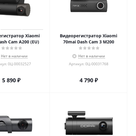
гистратор Xiaomi
Видеорегистратор Xiaomi
ash Cam A200 (EU)
70mai Dash Cam 3 M200
Нет в наличии
Нет в наличии
кул: 0Ц-00032527
Артикул: 0Ц-00031768
5 890
₽
4 790
₽