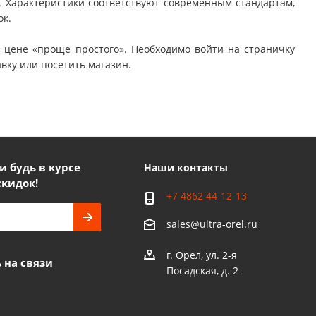
 Характеристики соответствуют современным стандартам,
ок.
й цене «проще простого». Необходимо войти на страничку
вку или посетить магазин.
 будь в курсе
Наши контакты
скидок!
+7 4862 44-12-13
sales@ultra-orel.ru
г. Орел, ул. 2-я
 на связи
Посадская, д. 2