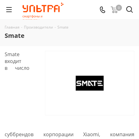
0
Главная
-
Производители
-
Smate
Smate
Smate
входит
в число
суббрендов корпорации Xiaomi, компания