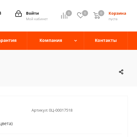
3
Войти
Корзина
0
0
0
0
Мой кабинет
пуста
арантия
Компания
Контакты
Артикул:
0Ц-00017518
цвета)