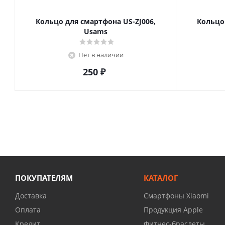
Кольцо для смартфона US-ZJ006,
Кольцо 
Usams
Нет в наличии
250
₽
ПОКУПАТЕЛЯМ
КАТАЛОГ
Доставка
Смартфоны Xiaomi
Оплата
Продукция Apple
Кредит
Фитнес-браслеты