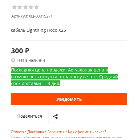
Артикул:
0Ц-00015271
кабель Lightning Hoco X26
300
₽
Нет в наличии
Последняя цена продажи. Актуальная цена и
возможность покупки по запросу в чате. Средний
срок доставки — 3 дня.
Уведомить
Поделиться
Оплата
•
Доставка
•
Гарантия
•
Как оформить заказ?
Цена действительна только для интернет-магазина и может