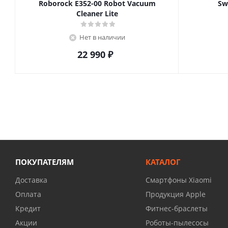
Roborock E352-00 Robot Vacuum
Sw
Cleaner Lite
Нет в наличии
22 990
₽
ПОКУПАТЕЛЯМ
КАТАЛОГ
Доставка
Смартфоны Xiaomi
Оплата
Продукция Apple
Кредит
Фитнес-браслеты
Акции
Роботы-пылесосы