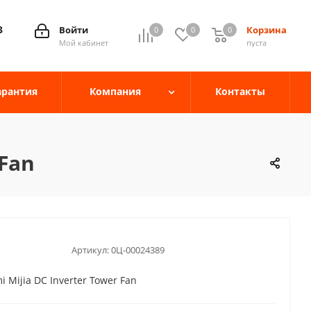
3
Войти
Корзина
0
0
0
0
Мой кабинет
пуста
арантия
Компания
Контакты
 Fan
Артикул:
0Ц-00024389
Mijia DC Inverter Tower Fan