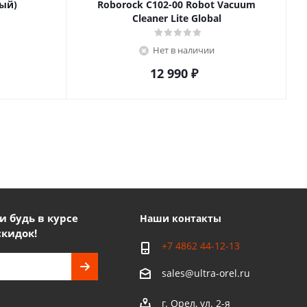
ный)
Roborock C102-00 Robot Vacuum
Cleaner Lite Global
Нет в наличии
12 990
₽
 будь в курсе
Наши контакты
скидок!
+7 4862 44-12-13
sales@ultra-orel.ru
г. Орел, ул. 2-я