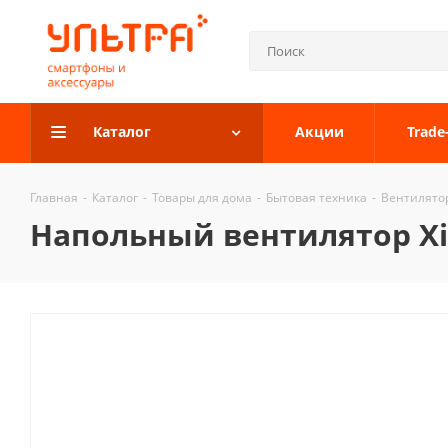
Каталог
Акции
Trade
Главная
-
Каталог
-
Товары для дома
-
Бытовая техника
-
Вентилято
Напольный вентилятор Xiao