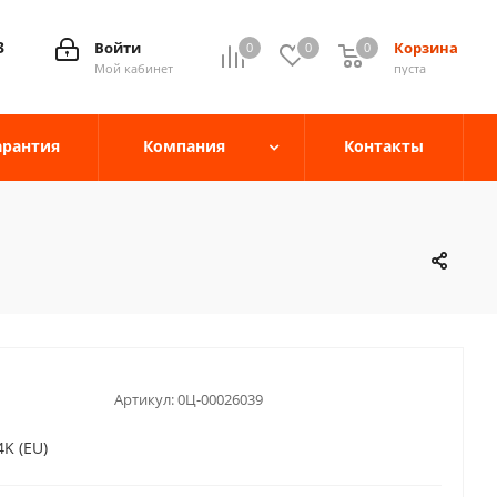
3
Войти
Корзина
0
0
0
0
Мой кабинет
пуста
арантия
Компания
Контакты
Артикул:
0Ц-00026039
4K (EU)