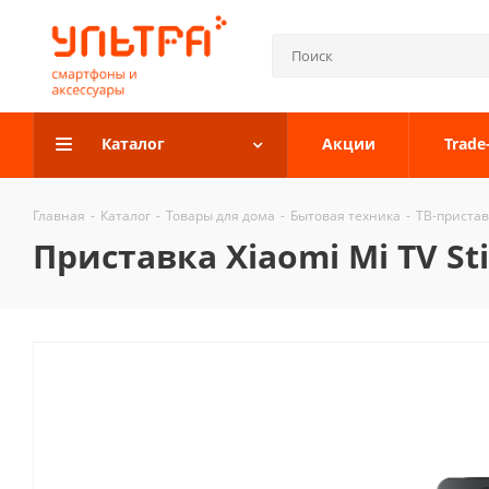
Каталог
Акции
Trade
Главная
-
Каталог
-
Товары для дома
-
Бытовая техника
-
ТВ-приста
Приставка Xiaomi Mi TV Sti