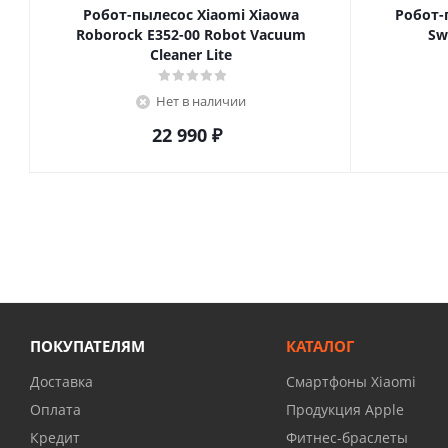
Робот-пылесос Xiaomi Xiaowa
Робот-
Roborock E352-00 Robot Vacuum
Sw
Cleaner Lite
Нет в наличии
22 990
₽
ПОКУПАТЕЛЯМ
КАТАЛОГ
Доставка
Смартфоны Xiaomi
Оплата
Продукция Apple
Кредит
Фитнес-браслеты