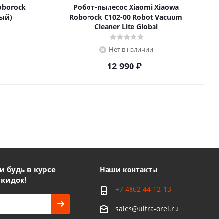
oborock
Робот-пылесос Xiaomi Xiaowa
ный)
Roborock C102-00 Robot Vacuum
Cleaner Lite Global
Нет в наличии
12 990
₽
 будь в курсе
Наши контакты
скидок!
+7 4862 44-12-13
sales@ultra-orel.ru