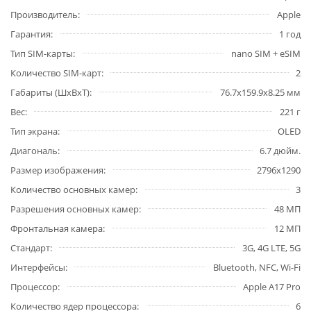
Производитель
Apple
Гарантия
1 год
Тип SIM-карты
nano SIM + eSIM
Количество SIM-карт
2
Габариты (ШxВxТ)
76.7x159.9x8.25 мм
Вес
221 г
Тип экрана
OLED
Диагональ
6.7 дюйм.
Размер изображения
2796x1290
Количество основных камер
3
Разрешения основных камер
48 МП
Фронтальная камера
12 МП
Стандарт
3G, 4G LTE, 5G
Интерфейсы
Bluetooth, NFC, Wi-Fi
Процессор
Apple A17 Pro
Количество ядер процессора
6