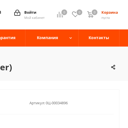
3
Войти
Корзина
0
0
0
0
Мой кабинет
пуста
арантия
Компания
Контакты
er)
Артикул:
0Ц-00034896