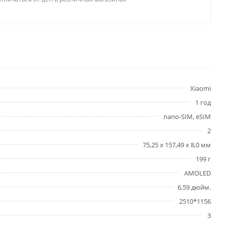
Xiaomi
1 год
nano-SIM, eSIM
2
75,25 х 157,49 х 8,0 мм
199 г
AMOLED
6,59 дюйм.
2510*1156
3