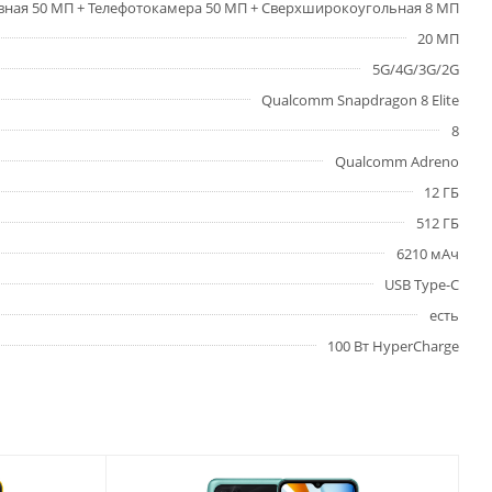
вная 50 МП + Телефотокамера 50 МП + Сверхширокоугольная 8 МП
20 МП
5G/4G/3G/2G
Qualcomm Snapdragon 8 Elite
8
Qualcomm Adreno
12 ГБ
512 ГБ
6210 мАч
USB Type-C
есть
100 Вт HyperCharge