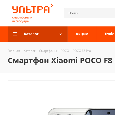
Каталог
Акции
Trade
Главная
-
Каталог
-
Смартфоны
-
POCO
-
POCO F8 Pro
Смартфон Xiaomi POCO F8 P