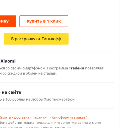
зину
Купить в 1 клик
В рассрочку от Тинькофф
 Xiaomi
ься со своим смартфоном! Программа
Trade-in
позволяет
 со скидкой в обмен на старый.
 на сайте
дка 100 рублей на любой Xiaomi-смартфон.
Оплата
•
Доставка
•
Гарантия
•
Как оформить заказ?
Цена действительна только для интернет-магазина и может
отличаться от цен в розничных магазинах