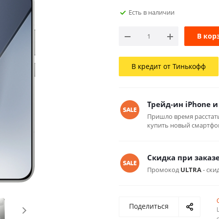
Есть в наличии
В кор
В кредит от Тинькофф
Трейд-ин iPhone и
Пришло время расстат
купить новый смартфон
Скидка при заказе
Промокод
ULTRA
- ски
Поделиться