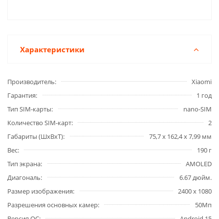
Характеристики
Производитель
Xiaomi
Гарантия
1 год
Тип SIM-карты
nano-SIM
Количество SIM-карт
2
Габариты (ШxВxТ)
75,7 х 162,4 х 7,99 мм
Вес
190 г
Тип экрана
AMOLED
Диагональ
6.67 дюйм.
Размер изображения
2400 x 1080
Разрешения основных камер
50Мп
Версия ОС
Android 15