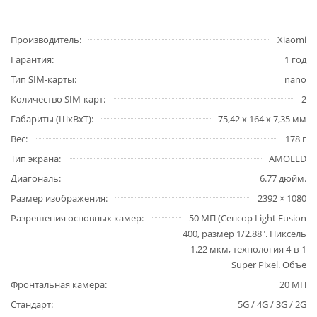
Производитель
Xiaomi
Гарантия
1 год
Тип SIM-карты
nano
Количество SIM-карт
2
Габариты (ШxВxТ)
75,42 х 164 х 7,35 мм
Вес
178 г
Тип экрана
AMOLED
Диагональ
6.77 дюйм.
Размер изображения
2392 × 1080
Разрешения основных камер
50 МП (Сенсор Light Fusion
400, размер 1/2.88". Пиксель
1.22 мкм, технология 4-в-1
Super Pixel. Объе
Фронтальная камера
20 МП
Стандарт
5G / 4G / 3G / 2G