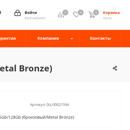
3
Войти
Корзина
0
0
0
0
Мой кабинет
пуста
арантия
Компания
Контакты
tal Bronze)
Артикул:
0Ц-00021594
 6Gb/128Gb (бронзовый/Metal Bronze)