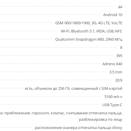
да
Android 10
GSM 900/1800/1900, 3G, 4G LTE, VoLTE
Wi-Fi, Bluetooth 5.1, IRDA, USB, NFC
Qualcomm Snapdragon 860, 2960 МГц
8
395
Adreno 640
3.5 mm
20:9
есть, объемом до 256 Гб, совмещенный с SIM-картой
5160 мА⋅ч
USB Type-C
и, приближения, гироскоп, компас, считывание отпечатка пальца,
разблокировка по лицу
расположение сканера отпечатка пальца сбоку