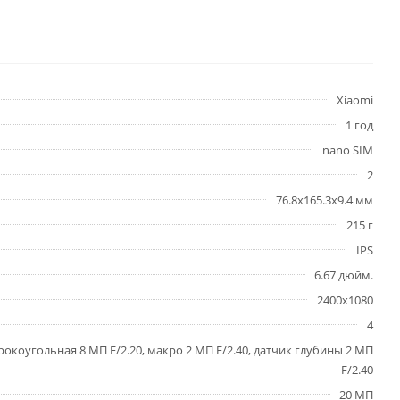
Xiaomi
1 год
nano SIM
2
76.8x165.3x9.4 мм
215 г
IPS
6.67 дюйм.
2400x1080
4
рокоугольная 8 МП F/2.20, макро 2 МП F/2.40, датчик глубины 2 МП
F/2.40
20 МП