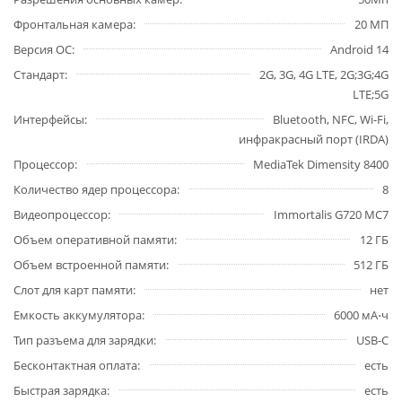
Фронтальная камера
20 МП
Версия ОС
Android 14
Стандарт
2G, 3G, 4G LTE, 2G;3G;4G
LTE;5G
Интерфейсы
Bluetooth, NFC, Wi-Fi,
инфракрасный порт (IRDA)
Процессор
MediaTek Dimensity 8400
Количество ядер процессора
8
Видеопроцессор
Immortalis G720 MC7
Объем оперативной памяти
12 ГБ
Объем встроенной памяти
512 ГБ
Слот для карт памяти
нет
Емкость аккумулятора
6000 мА⋅ч
Тип разъема для зарядки
USB-C
Бесконтактная оплата
есть
Быстрая зарядка
есть