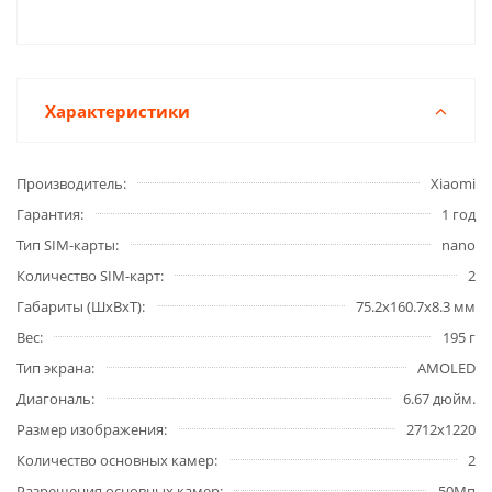
Характеристики
Производитель
Xiaomi
Гарантия
1 год
Тип SIM-карты
nano
Количество SIM-карт
2
Габариты (ШxВxТ)
75.2x160.7x8.3 мм
Вес
195 г
Тип экрана
AMOLED
Диагональ
6.67 дюйм.
Размер изображения
2712x1220
Количество основных камер
2
Разрешения основных камер
50Мп