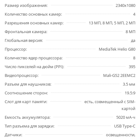
Размер изображения
2340x1080
Количество основных камер
4
Разрешения основных камер
13 МП, 8 МП, 5 МП, 2 МП
Фронтальная камера
8 МП
Глобальная версия
да
Процессор
MediaTek Helio G80
Количество ядер процессора
8
Число пикселей на дюйм (PPI)
395
Видеопроцессор
Mali-G52 2EEMC2
Разъем для наушников
3.5 мм
Соотношение сторон
19.5:9
Слот для карт памяти
есть, совмещенный с SIM-
картой
Емкость аккумулятора
5020 мА⋅ч
Тип разъема для зарядки
USB Type-C
Датчики
освещенности,