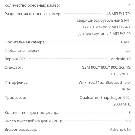
Количество основных камер
4
Разрешения основных камер
48 МП F/1.79,
сверхширокоугольная 8 МП
F/2.20, макро 2 МП F/2.40,
датчик глубины 2 МП F/2.40
Фронтальная камера
8 МП
Глобальная версия
да
Версия ОС
Android 10
Стандарт
GSM 900/1800/1900, 3G, 4G
LTE, VoLTE
Интерфейсы
Wi-Fi 802.11ac, Bluetooth 5.0,
IRDA
Процессор
Qualcomm Snapdragon 662,
2000 МГц
Количество ядер процессора
8
Число пикселей на дюйм (PPI)
395
Видеопроцессор
Adreno 610