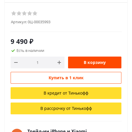
Артикул:
0Ц-00035993
9 490
₽
Есть в наличии
В корзину
Купить в 1 клик
В кредит от Тинькофф
В рассрочку от Тинькофф
Трейд-ин iPhone и Xiaomi