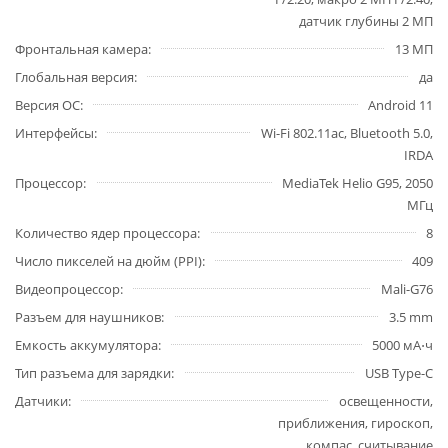
датчик глубины 2 МП
Фронтальная камера
13 МП
Глобальная версия
да
Версия ОС
Android 11
Интерфейсы
Wi-Fi 802.11ac, Bluetooth 5.0,
IRDA
Процессор
MediaTek Helio G95, 2050
МГц
Количество ядер процессора
8
Число пикселей на дюйм (PPI)
409
Видеопроцессор
Mali-G76
Разъем для наушников
3.5 mm
Емкость аккумулятора
5000 мА⋅ч
Тип разъема для зарядки
USB Type-C
Датчики
освещенности,
приближения, гироскоп,
компас, считывание