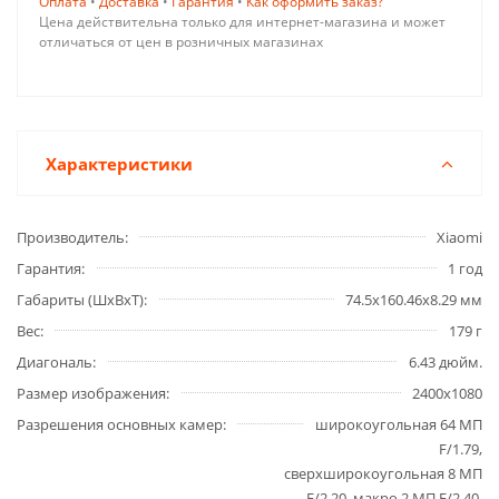
Оплата
•
Доставка
•
Гарантия
•
Как оформить заказ?
Цена действительна только для интернет-магазина и может
отличаться от цен в розничных магазинах
Характеристики
Производитель
Xiaomi
Гарантия
1 год
Габариты (ШxВxТ)
74.5x160.46x8.29 мм
Вес
179 г
Диагональ
6.43 дюйм.
Размер изображения
2400x1080
Разрешения основных камер
широкоугольная 64 МП
F/1.79,
сверхширокоугольная 8 МП
F/2.20, макро 2 МП F/2.40,