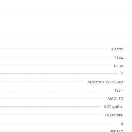
Xiaomi
1 год
nano
2
74.95x161.1x7.98 мм
188 г
AMOLED
6.67 дюйм.
2400x1080
3
200 МП