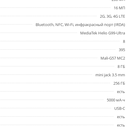
16 МП
2G, 3G, 4G LTE
Bluetooth, NFC, Wi-Fi, инфракрасный порт (IRDA)
MediaTek Helio G99-Ultra
8
395
Mali-G57 MC2
8 ГБ
mini jack 3.5 mm
256 ГБ
есть
5000 мА⋅ч
USB-C
есть
есть