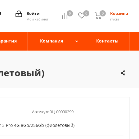
3
Войти
Корзина
0
0
0
0
Мой кабинет
пуста
арантия
Компания
Контакты
олетовый)
Артикул:
0Ц-00030299
13 Pro 4G 8Gb/256Gb (фиолетовый)