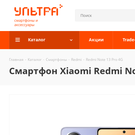
Каталог
Акции
Trade
Главная
-
Каталог
-
Смартфоны
-
Redmi
-
Redmi Note 13 Pro 4G
Смартфон Xiaomi Redmi No