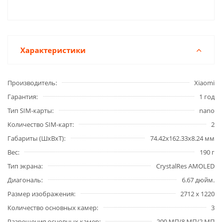
Характеристики
Производитель
Xiaomi
Гарантия
1 год
Тип SIM-карты
nano
Количество SIM-карт
2
Габариты (ШxВxТ)
74.42x162.33x8.24 мм
Вес
190 г
Тип экрана
CrystalRes AMOLED
Диагональ
6.67 дюйм.
Размер изображения
2712 x 1220
Количество основных камер
3
Разрешения основных камер
200 МП/8 МП/2 МП