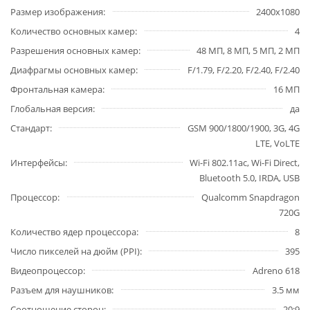
Размер изображения
2400х1080
Количество основных камер
4
Разрешения основных камер
48 МП, 8 МП, 5 МП, 2 МП
Диафрагмы основных камер
F/1.79, F/2.20, F/2.40, F/2.40
Фронтальная камера
16 МП
Глобальная версия
да
Стандарт
GSM 900/1800/1900, 3G, 4G
LTE, VoLTE
Интерфейсы
Wi-Fi 802.11ac, Wi-Fi Direct,
Bluetooth 5.0, IRDA, USB
Процессор
Qualcomm Snapdragon
720G
Количество ядер процессора
8
Число пикселей на дюйм (PPI)
395
Видеопроцессор
Adreno 618
Разъем для наушников
3.5 мм
Соотношение сторон
20:9