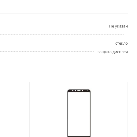
Не указан
-
стекло
защита дисплея