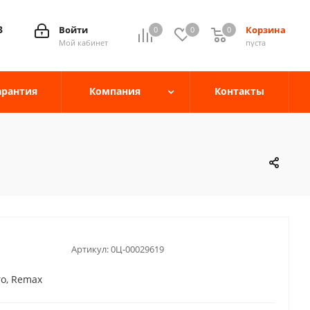
3
Войти
Корзина
0
0
0
0
Мой кабинет
пуста
арантия
Компания
Контакты
Артикул:
0Ц-00029619
ro, Remax