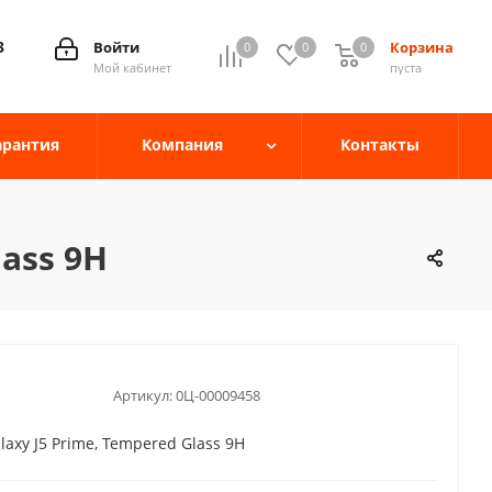
3
Войти
Корзина
0
0
0
0
Мой кабинет
пуста
арантия
Компания
Контакты
ass 9H
Артикул:
0Ц-00009458
axy J5 Prime, Tempered Glass 9H