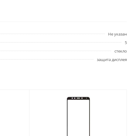
Не указан
5
стекло
защита дисплея